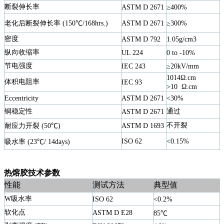
断裂伸长率
ASTM D 2671
≥400%
老化后断裂伸长率
(
150
℃
/168hrs.)
ASTM D 2671
≥300%
密度
ASTM D 792
1.05g
/cm3
纵向收缩率
UL 224
0 to -10%
节电强度
IEC 243
≥20kV/mm
1014Ω.cm
体积电阻率
IEC 93
>10
Ω.cm
Eccentricity
ASTM D 2671
<30%
铜稳定性
通过
ASTM D 2671
不开裂
耐应力开裂
(
50
℃
)
ASTM D 1693
ISO 62
<0.15%
吸水率
(
23
℃
/ 14days)
热熔胶技术参数
性能
测试方法
典型值
W
吸水率
ISO 62
<0.2%
软化点
ASTM D E28
85
℃