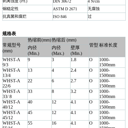
剥离强度
(PE)
DIN 30672
4 N/cm
铜稳定性
无腐蚀
ASTM D 2671
抗真菌和腐烂
过
ISO 846
规格表
热缩前
(mm)
热缩后
(mm)
常规型号
管型
标准长度
内径
内径
壁厚
(mm)
(Min.)
(Max.)
(Min.)
WHST-A
9
3
1.8
O
1000
-
9/3
1500mm
WHST-A
13
4
2.4
O
1000
-
13/4
1500mm
WHST-A
22
6
2.7
O
1000
-
22/6
1500mm
WHST-A
33
8
3.2
O
1000
-
33/ 8
1500mm
WHST-A
40
12
4.1
O
1000
-
40/12
1500mm
WHST-A
45
12
4.1
O
1000
-
45/12
1500mm
WHST-A
55
16
4.1
O
1000
-