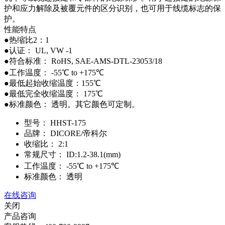
护和应力解除及被覆元件的区分识别，也可用于线缆标志的保
护。
性能特点
●热缩比2：1
●认证： UL, VW -1
●符合标准： RoHS, SAE-AMS-DTL-23053/18
●工作温度： -55℃ to +175℃
●最低起始收缩温度：155℃
●最低完全收缩温度： 175℃
●标准颜色： 透明。其它颜色可定制。
型号：
HHST-175
品牌：
DICORE/帝科尔
收缩比：
2:1
常规尺寸：
ID:1.2-38.1(mm)
工作温度：
-55℃ to +175℃
标准颜色：
透明
在线咨询
关闭
产品咨询