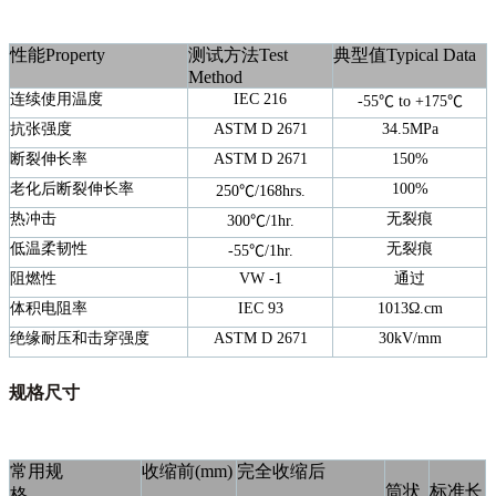
性能
Property
测试方法
Test
典型值
Typical Data
Method
连续使用温度
IEC 216
-55
℃
to +
175
℃
抗张强度
ASTM D 2671
34.5MPa
断裂伸长率
ASTM D 2671
150%
老化后断裂伸长率
100%
250
℃
/168hrs.
热冲击
无裂痕
300
℃
/1hr.
低温柔韧性
无裂痕
-55
℃
/1hr.
阻燃性
VW -1
通过
体积电阻率
IEC 93
1013Ω.cm
绝缘耐压和击穿强度
ASTM D 2671
30kV/mm
规格尺寸
常用规
收缩前
(mm)
完全收缩后
筒状
标准长
格