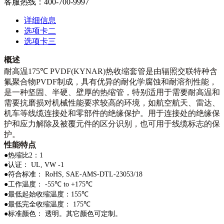
客服热线：400-700-9997
详细信息
选项卡二
选项卡三
概述
耐高温
175
℃
PVDF(KYNAR)
热收缩套管是由辐照交联特种含
氟聚合物
PVDF
制成，具有优异的耐化学腐蚀和耐溶剂性能，
是一种坚固、半硬、壁厚的热缩管，特别适用于需要耐高温和
需要抗磨损对机械性能要求较高的环境，如航空航天、雷达、
机车等线缆连接处和零部件的绝缘保护。用于连接处的绝缘保
护和应力解除及被覆元件的区分识别，也可用于线缆标志的保
护。
性能特点
●
热缩比
2
：
1
●
认证：
UL, VW -1
●
符合标准：
RoHS, SAE-AMS-DTL-23053/18
●
工作温度：
-55
℃
to +
175
℃
●
最低起始收缩温度：
155
℃
●
最低完全收缩温度：
175
℃
●
标准颜色：
透明。其它颜色可定制。