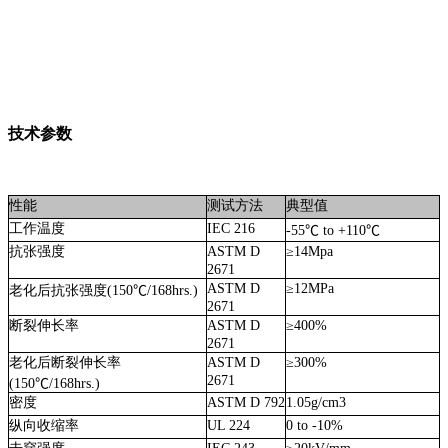
技术参数
性能
测试方法
典型值
工作温度
IEC 216
-55
℃
to +
110
℃
抗张强度
ASTM D
≥
14Mpa
2671
ASTM D
≥
12MPa
老化后抗张强度
(
150
℃
/168hrs.)
2671
断裂伸长率
ASTM D
≥
400%
2671
老化后断裂伸长率
ASTM D
≥
300%
2671
(
150
℃
/168hrs.)
密度
ASTM D 792
1.05g
/cm3
纵向收缩率
UL 224
0 to -10%