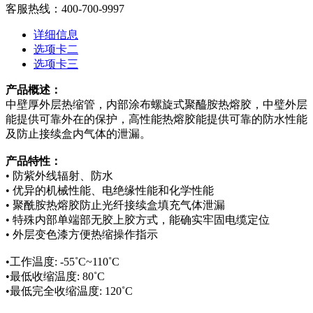
客服热线：400-700-9997
详细信息
选项卡二
选项卡三
产品概述：
中壁厚外层热缩管，内部涂布螺旋式聚醯胺热熔胶，中璧外层
能提供可靠外在的保护，高性能热熔胶能提供可靠的防水性能
及防止接续盒内气体的泄漏。
产品特性：
•
防紫外线辐射、防水
•
优异的机械性能、电绝缘性能和化学性能
•
聚酰胺热熔胶防止光纤接续盒填充气体泄漏
•
特殊内部单端部无胶上胶方式，能确实牢固电缆定位
•
外层变色漆方便热缩操作指示
•
工作温度
: -55˚C~110˚C
•
最低收缩温度
: 80˚C
•
最低完全收缩温度
: 120˚C