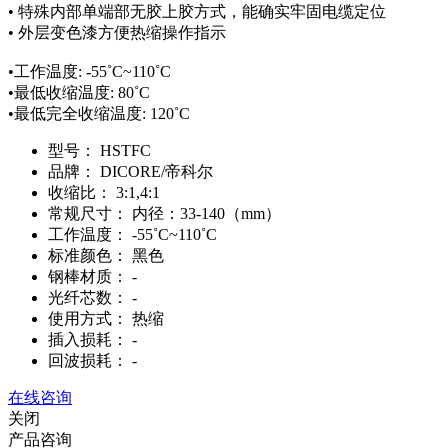
• 特殊内部单端部无胶上胶方式，能确实牢固电缆定位
• 外层变色漆方便热缩操作指示
•工作温度: -55˚C~110˚C
•最低收缩温度: 80˚C
•最低完全收缩温度: 120˚C
型号：
HSTFC
品牌：
DICORE/帝科尔
收缩比：
3:1,4:1
常规尺寸：
内径：33-140（mm）
工作温度：
-55˚C~110˚C
标准颜色：
黑色
钢棒材质：
-
光纤芯数：
-
使用方式：
热缩
插入损耗：
-
回波损耗：
-
在线咨询
关闭
产品咨询