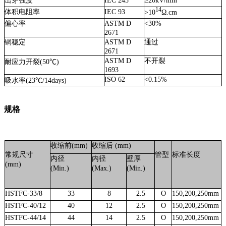
击穿强度
IEC 243
≥
20kV/mm
14
体积电阻率
IEC 93
>10
Ω.cm
偏心率
ASTM D
<30%
2671
铜稳定
ASTM D
通过
2671
ASTM D
不开裂
耐应力开裂
(
50
℃
)
1693
ISO 62
<0.15%
吸水率
(
23
℃
/14days)
规格
收缩前
(mm)
收缩后
(mm)
常规尺寸
管型
标准长度
内径
内径
壁厚
(mm)
(Min.)
(Max.)
(Min.)
HSTFC-33/8
33
8
2.5
O
150,200,250
mm
HSTFC-40/12
40
12
2.
5
O
150,200,250
mm
HSTFC-44/14
44
14
2.
5
O
150,200,250
mm